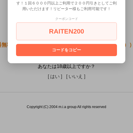
す！１回６０００円以上ご利用で２００円引きとしてご利
用いただけます！リピーター様もご利用可能です！
クーポンコード
RAITEN200
料無料●ふぁっしょなぶるボア付 てかせ小町（ピンク））
コードをコピー
には販売できません。
あなたは18歳以上ですか？
[ はい ]
[ いいえ ]
Copyright (C) 2004 m.i.a group All rights reserved