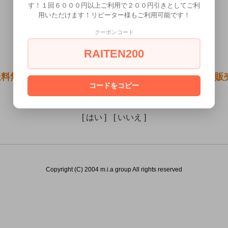
す！１回６０００円以上ご利用で２００円引きとしてご利
用いただけます！リピーター様もご利用可能です！
クーポンコード
RAITEN200
料無料●NEW指デンマ ピンク）は18歳未満の方には
コードをコピー
あなたは18歳以上ですか？
[ はい ]
[ いいえ ]
Copyright (C) 2004 m.i.a group All rights reserved