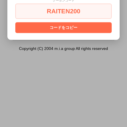
クーポンコード
ジョは極上名器）は18歳未満の方には販売
できません。
RAITEN200
あなたは18歳以上ですか？
[ はい ]
[ いいえ ]
コードをコピー
Copyright (C) 2004 m.i.a group All rights reserved