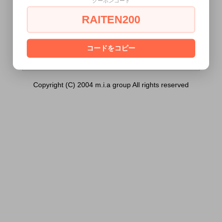
クーポンコード
ｍｌ （ ＥＸ ））は18歳未満の方には
販売できません。
RAITEN200
あなたは18歳以上ですか？
[ はい ]
[ いいえ ]
コードをコピー
Copyright (C) 2004 m.i.a group All rights reserved