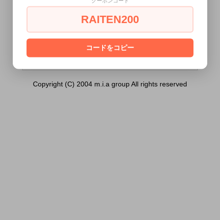
クーポンコード
MEDIUM）は18歳未満の方には販売できま
せん。
RAITEN200
あなたは18歳以上ですか？
[ はい ]
[ いいえ ]
コードをコピー
Copyright (C) 2004 m.i.a group All rights reserved