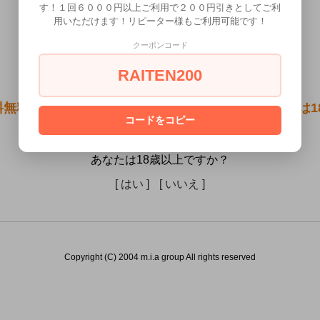
す！１回６０００円以上ご利用で２００円引きとしてご利
用いただけます！リピーター様もご利用可能です！
クーポンコード
RAITEN200
料無料●プリティラブ パワフルフィンガースリーブ）は1
コードをコピー
販売できません。
あなたは18歳以上ですか？
[ はい ]
[ いいえ ]
Copyright (C) 2004 m.i.a group All rights reserved