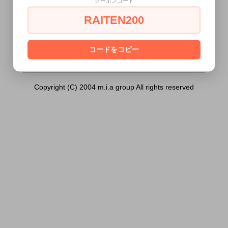
クーポンコード
イグローブQ））は18歳未満の方には販売
できません。
RAITEN200
あなたは18歳以上ですか？
[ はい ]
[ いいえ ]
コードをコピー
Copyright (C) 2004 m.i.a group All rights reserved