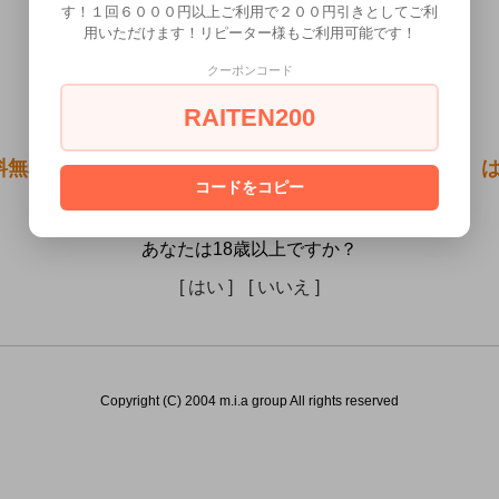
す！１回６０００円以上ご利用で２００円引きとしてご利
用いただけます！リピーター様もご利用可能です！
クーポンコード
RAITEN200
料無料●オナニストたけの自慰王剣ゼニスカリバー絶）は
コードをコピー
は販売できません。
あなたは18歳以上ですか？
[ はい ]
[ いいえ ]
Copyright (C) 2004 m.i.a group All rights reserved