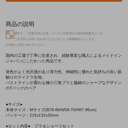
商品の説明
通常４～７営業日後に出荷。メーカー在庫切れの場合納期最大２ヶ月。
ご注文前にお問い合わせいただけましたら納期確認いたします。
お気軽にお問い合わせください。
国内の工場で丁寧に生産され 経験豊富な職人によるメイドイン
ジャパンにこだわった商品です。
発色がよく光沢感があり弾力性、伸縮性に優れた気持ちの良い肌
触りのライクラ生地。
バストラインが露わな極小三角ブラと脇細のシャープなデザイン
のTバックのペア
●サイズ●
本体サイズ：Mサイズ(B78-88/W58-70/H87-95cm)
パッケージ：215x132x25mm
●セット内容● ブラ＆ショーツセット