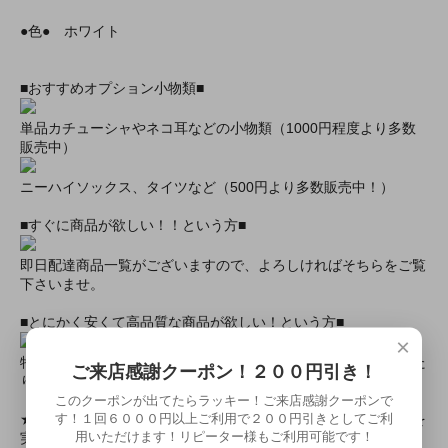
●色● ホワイト
■おすすめオプション小物類■
単品カチューシャやネコ耳などの小物類（1000円程度より多数
販売中）
ニーハイソックス、タイツなど（500円より多数販売中！）
■すぐに商品が欲しい！！という方■
即日配達商品一覧がございますので、よろしければそちらをご覧
下さいませ。
■とにかく安くて高品質な商品が欲しい！という方■
×
特別割引商品を掲載しています！最大８０％引きの商品もあった
ご来店感謝クーポン！２００円引き！
りします！
このクーポンが出てたらラッキー！ご来店感謝クーポンで
す！１回６０００円以上ご利用で２００円引きとしてご利
★ミアカフェ・ミアリラではミアコス衣装を着用したイベントを
用いただけます！リピーター様もご利用可能です！
実施中★