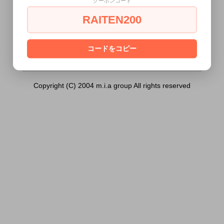
クーポンコード
ージオイル「極潤・詰替え」320ｇ）は18
歳未満の方には販売できません。
RAITEN200
あなたは18歳以上ですか？
[ はい ]
[ いいえ ]
コードをコピー
Copyright (C) 2004 m.i.a group All rights reserved