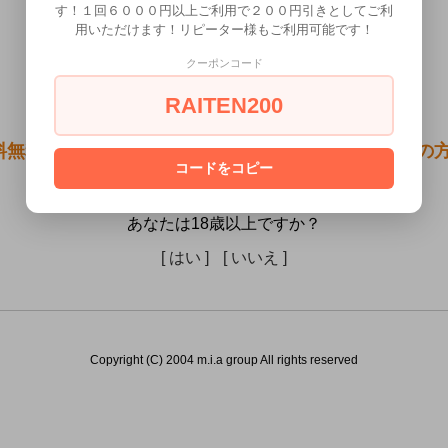
す！１回６０００円以上ご利用で２００円引きとしてご利
用いただけます！リピーター様もご利用可能です！
クーポンコード
RAITEN200
料無料●Ｊｏｙｎｕｓ （Ｓ） ZA521）は18歳未満の
コードをコピー
せん。
あなたは18歳以上ですか？
[ はい ]
[ いいえ ]
Copyright (C) 2004 m.i.a group All rights reserved