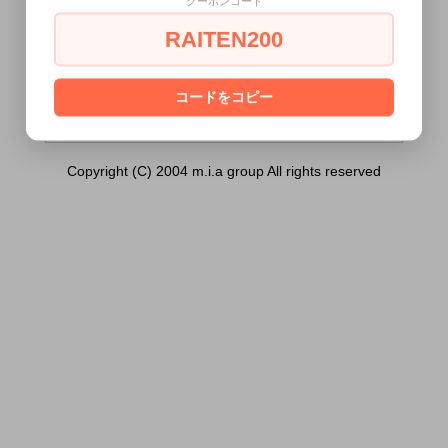
クーポンコード
ぎ唾液ローション）は18歳未満の方には販
売できません。
RAITEN200
あなたは18歳以上ですか？
[ はい ]
[ いいえ ]
コードをコピー
Copyright (C) 2004 m.i.a group All rights reserved