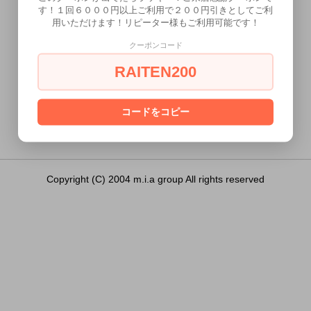
す！１回６０００円以上ご利用で２００円引きとしてご利
用いただけます！リピーター様もご利用可能です！
クーポンコード
RAITEN200
この商品（）は18歳未満の方には販売できません。
あなたは18歳以上ですか？
コードをコピー
[ はい ]
[ いいえ ]
Copyright (C) 2004 m.i.a group All rights reserved