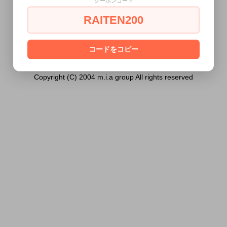
クーポンコード
ません。
RAITEN200
あなたは18歳以上ですか？
[ はい ]
[ いいえ ]
コードをコピー
Copyright (C) 2004 m.i.a group All rights reserved