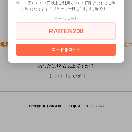
す！１回６０００円以上ご利用で２００円引きとしてご利
用いただけます！リピーター様もご利用可能です！
クーポンコード
RAITEN200
無料●バックファイアー アエナスビッグバン ガンマミニ
コードをコピー
歳未満の方には販売できません。
あなたは18歳以上ですか？
[ はい ]
[ いいえ ]
Copyright (C) 2004 m.i.a group All rights reserved