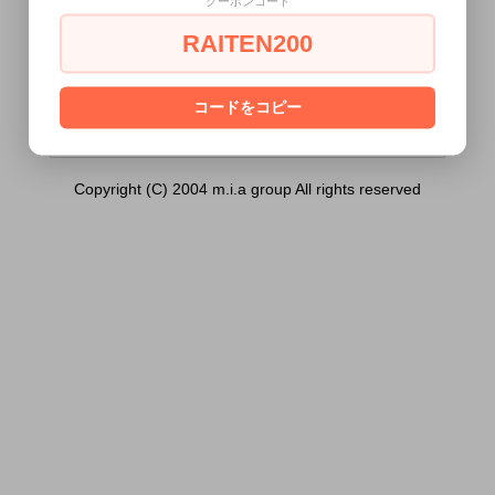
クーポンコード
エナスビッグバン アルファミニ パープル）
は18歳未満の方には販売できません。
RAITEN200
あなたは18歳以上ですか？
[ はい ]
[ いいえ ]
コードをコピー
Copyright (C) 2004 m.i.a group All rights reserved