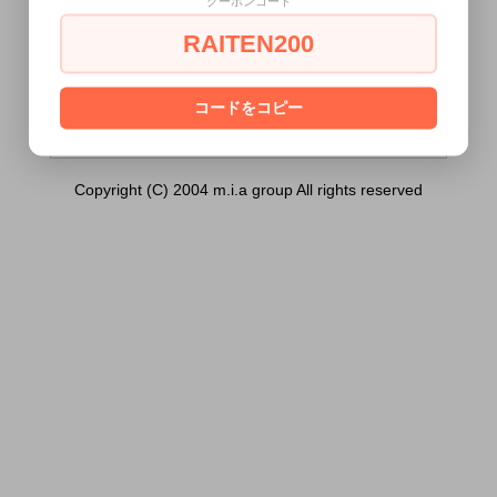
クーポンコード
アスター（ミニ）ピンク ）は18歳未満の
方には販売できません。
RAITEN200
あなたは18歳以上ですか？
[ はい ]
[ いいえ ]
コードをコピー
Copyright (C) 2004 m.i.a group All rights reserved