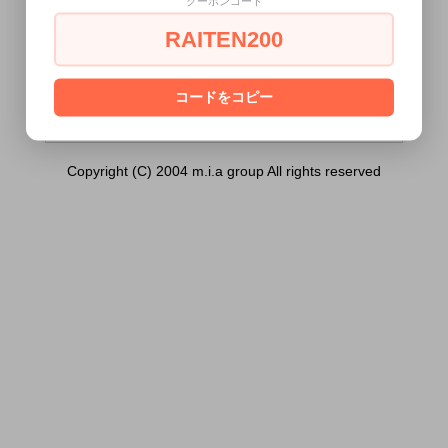
クーポンコード
(小)桃）は18歳未満の方には販売できませ
ん。
RAITEN200
あなたは18歳以上ですか？
[ はい ]
[ いいえ ]
コードをコピー
Copyright (C) 2004 m.i.a group All rights reserved