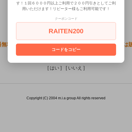
す！１回６０００円以上ご利用で２００円引きとしてご利
用いただけます！リピーター様もご利用可能です！
クーポンコード
RAITEN200
無料●生ローションHOT 300ml）は18歳未満の方に
コードをコピー
あなたは18歳以上ですか？
[ はい ]
[ いいえ ]
Copyright (C) 2004 m.i.a group All rights reserved