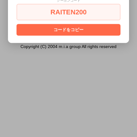
クーポンコード
ル）は18歳未満の方には販売できません。
RAITEN200
あなたは18歳以上ですか？
[ はい ]
[ いいえ ]
コードをコピー
Copyright (C) 2004 m.i.a group All rights reserved