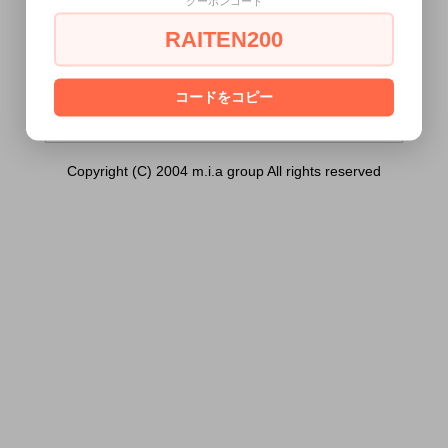
クーポンコード
Pucchi セットポックス バラエティ）は18
歳未満の方には販売できません。
RAITEN200
あなたは18歳以上ですか？
[ はい ]
[ いいえ ]
コードをコピー
Copyright (C) 2004 m.i.a group All rights reserved