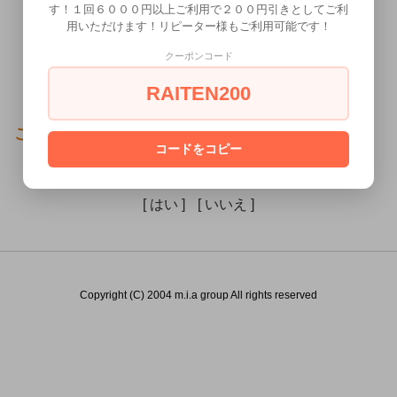
す！１回６０００円以上ご利用で２００円引きとしてご利
用いただけます！リピーター様もご利用可能です！
クーポンコード
RAITEN200
この商品（）は18歳未満の方には販売できません。
コードをコピー
あなたは18歳以上ですか？
[ はい ]
[ いいえ ]
Copyright (C) 2004 m.i.a group All rights reserved