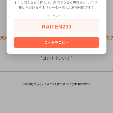
す！１回６０００円以上ご利用で２００円引きとしてご利
用いただけます！リピーター様もご利用可能です！
クーポンコード
RAITEN200
泡ボトル350ml （１個））は18歳未満の方には販売
コードをコピー
あなたは18歳以上ですか？
[ はい ]
[ いいえ ]
Copyright (C) 2004 m.i.a group All rights reserved