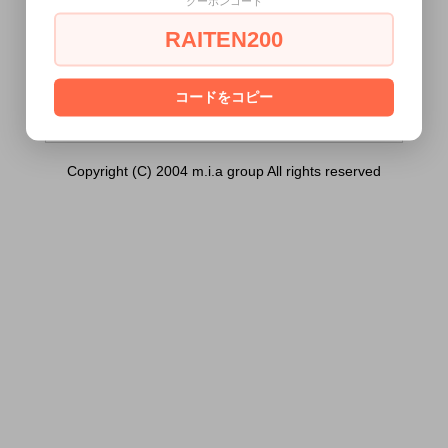
クーポンコード
ップ）は18歳未満の方には販売できませ
ん。
RAITEN200
あなたは18歳以上ですか？
[ はい ]
[ いいえ ]
コードをコピー
Copyright (C) 2004 m.i.a group All rights reserved