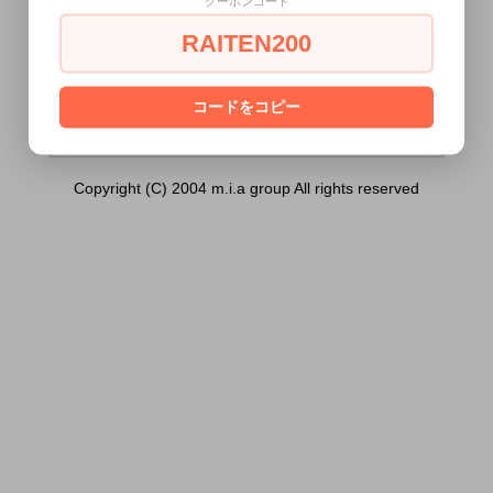
クーポンコード
ブ M （100枚入り））は18歳未満の方に
は販売できません。
RAITEN200
あなたは18歳以上ですか？
[ はい ]
[ いいえ ]
コードをコピー
Copyright (C) 2004 m.i.a group All rights reserved