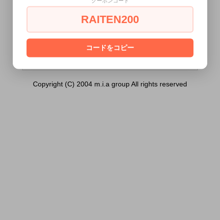
クーポンコード
ショーツ ５０枚組 （ブラウン））は18
歳未満の方には販売できません。
RAITEN200
あなたは18歳以上ですか？
[ はい ]
[ いいえ ]
コードをコピー
Copyright (C) 2004 m.i.a group All rights reserved