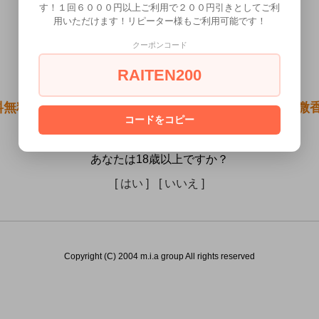
す！１回６０００円以上ご利用で２００円引きとしてご利
用いただけます！リピーター様もご利用可能です！
クーポンコード
RAITEN200
料無料●フェロモンスプレー スーパースターグリーン微香
コードをコピー
の方には販売できません。
あなたは18歳以上ですか？
[ はい ]
[ いいえ ]
Copyright (C) 2004 m.i.a group All rights reserved