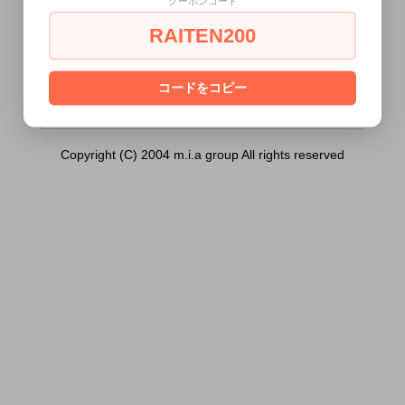
クーポンコード
イズ）は18歳未満の方には販売できませ
ん。
RAITEN200
あなたは18歳以上ですか？
[ はい ]
[ いいえ ]
コードをコピー
Copyright (C) 2004 m.i.a group All rights reserved