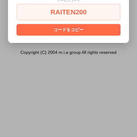
クーポンコード
（かりん） 165cm）は18歳未満の方には
販売できません。
RAITEN200
あなたは18歳以上ですか？
[ はい ]
[ いいえ ]
コードをコピー
Copyright (C) 2004 m.i.a group All rights reserved