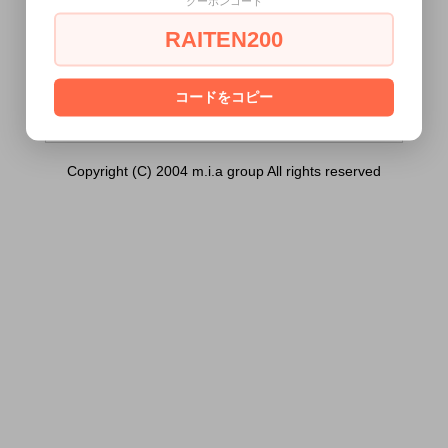
クーポンコード
ディ電動ホール）は18歳未満の方には販売
できません。
RAITEN200
あなたは18歳以上ですか？
[ はい ]
[ いいえ ]
コードをコピー
Copyright (C) 2004 m.i.a group All rights reserved