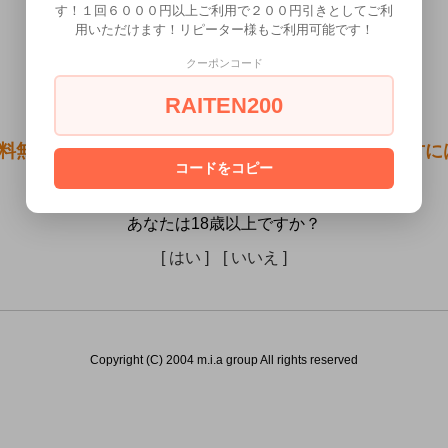
す！１回６０００円以上ご利用で２００円引きとしてご利
用いただけます！リピーター様もご利用可能です！
クーポンコード
RAITEN200
料無料●淫蜜肉壁レボリューション）は18歳未満の方
コードをコピー
ん。
あなたは18歳以上ですか？
[ はい ]
[ いいえ ]
Copyright (C) 2004 m.i.a group All rights reserved