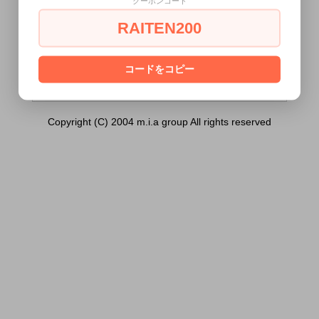
クーポンコード
ッド）は18歳未満の方には販売できませ
ん。
RAITEN200
あなたは18歳以上ですか？
[ はい ]
[ いいえ ]
コードをコピー
Copyright (C) 2004 m.i.a group All rights reserved