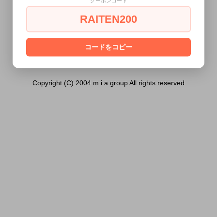
クーポンコード
ープル）は18歳未満の方には販売できませ
ん。
RAITEN200
あなたは18歳以上ですか？
[ はい ]
[ いいえ ]
コードをコピー
Copyright (C) 2004 m.i.a group All rights reserved