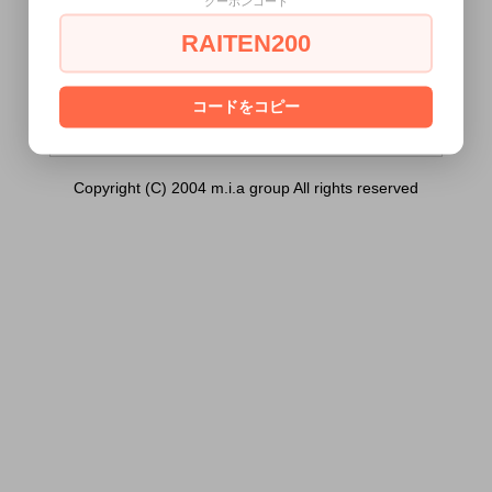
クーポンコード
足枷）は18歳未満の方には販売できませ
ん。
RAITEN200
あなたは18歳以上ですか？
[ はい ]
[ いいえ ]
コードをコピー
Copyright (C) 2004 m.i.a group All rights reserved