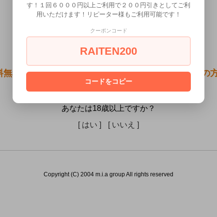
す！１回６０００円以上ご利用で２００円引きとしてご利
用いただけます！リピーター様もご利用可能です！
クーポンコード
RAITEN200
料無料●ヒダ感フリックヴァギナーニュ）は18歳未満の
コードをコピー
せん。
あなたは18歳以上ですか？
[ はい ]
[ いいえ ]
Copyright (C) 2004 m.i.a group All rights reserved