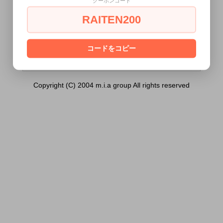
クーポンコード
ー専用ラブリーハート(10ヶ入)）は18歳未
満の方には販売できません。
RAITEN200
あなたは18歳以上ですか？
[ はい ]
[ いいえ ]
コードをコピー
Copyright (C) 2004 m.i.a group All rights reserved