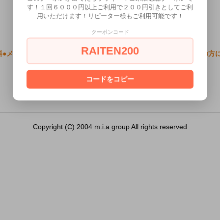
す！１回６０００円以上ご利用で２００円引きとしてご利
用いただけます！リピーター様もご利用可能です！
クーポンコード
RAITEN200
料●メタルワイドコックリング（Ｓ） 40Φ シルバー）は18歳未満の方
あなたは18歳以上ですか？
コードをコピー
[ はい ]
[ いいえ ]
Copyright (C) 2004 m.i.a group All rights reserved