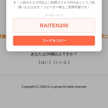
す！１回６０００円以上ご利用で２００円引きとしてご利
用いただけます！リピーター様もご利用可能です！
クーポンコード
RAITEN200
料無料●電動乳首クリップワイヤレス）は18歳未満の方
コードをコピー
ん。
あなたは18歳以上ですか？
[ はい ]
[ いいえ ]
Copyright (C) 2004 m.i.a group All rights reserved