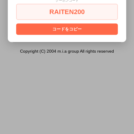
クーポンコード
ショネイトラヴァー）は18歳未満の方には
販売できません。
RAITEN200
あなたは18歳以上ですか？
[ はい ]
[ いいえ ]
コードをコピー
Copyright (C) 2004 m.i.a group All rights reserved