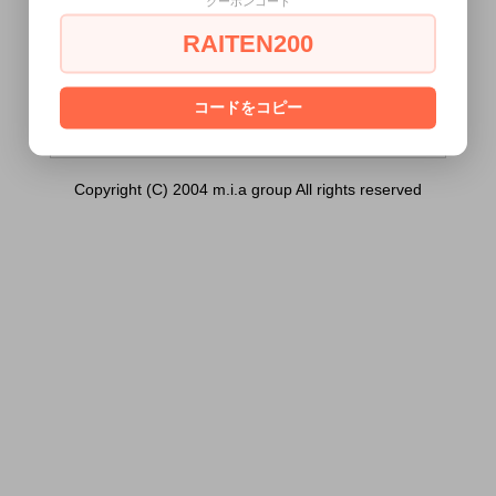
クーポンコード
ートハーネス（Ｌ））は18歳未満の方には
販売できません。
RAITEN200
あなたは18歳以上ですか？
[ はい ]
[ いいえ ]
コードをコピー
Copyright (C) 2004 m.i.a group All rights reserved