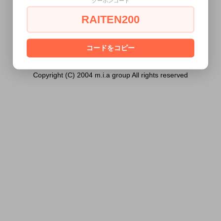
クーポンコード
未満の方には販売できません。
RAITEN200
あなたは18歳以上ですか？
[ はい ]
[ いいえ ]
コードをコピー
Copyright (C) 2004 m.i.a group All rights reserved