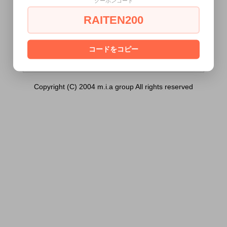
クーポンコード
ィターボ 神(シン)）は18歳未満の方には販
売できません。
RAITEN200
あなたは18歳以上ですか？
[ はい ]
[ いいえ ]
コードをコピー
Copyright (C) 2004 m.i.a group All rights reserved