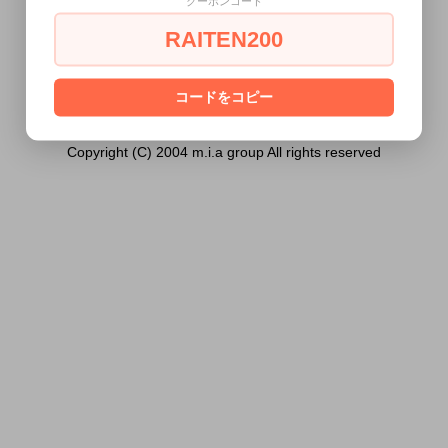
クーポンコード
は18歳未満の方には販売できません。
RAITEN200
あなたは18歳以上ですか？
[ はい ]
[ いいえ ]
コードをコピー
Copyright (C) 2004 m.i.a group All rights reserved