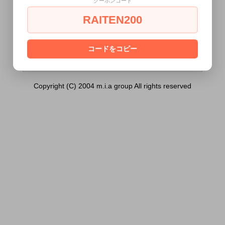
クーポンコード
ィ （セット））は18歳未満の方には販売
できません。
RAITEN200
あなたは18歳以上ですか？
[ はい ]
[ いいえ ]
コードをコピー
Copyright (C) 2004 m.i.a group All rights reserved