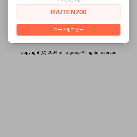
クーポンコード
クリッパー 色：レッド）は18歳未満の方に
は販売できません。
RAITEN200
あなたは18歳以上ですか？
[ はい ]
[ いいえ ]
コードをコピー
Copyright (C) 2004 m.i.a group All rights reserved