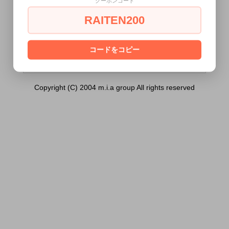
クーポンコード
ー （ブルーローズの香り））は18歳未満
の方には販売できません。
RAITEN200
あなたは18歳以上ですか？
[ はい ]
[ いいえ ]
コードをコピー
Copyright (C) 2004 m.i.a group All rights reserved