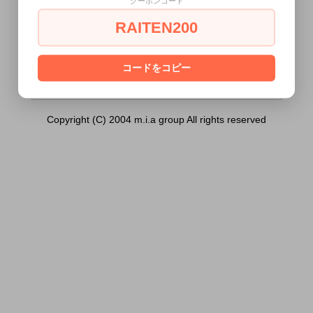
クーポンコード
ラル）は18歳未満の方には販売できませ
ん。
RAITEN200
あなたは18歳以上ですか？
[ はい ]
[ いいえ ]
コードをコピー
Copyright (C) 2004 m.i.a group All rights reserved