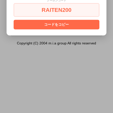
クーポンコード
ンクラズベリー ５Ｌ （１個））は18歳
未満の方には販売できません。
RAITEN200
あなたは18歳以上ですか？
[ はい ]
[ いいえ ]
コードをコピー
Copyright (C) 2004 m.i.a group All rights reserved