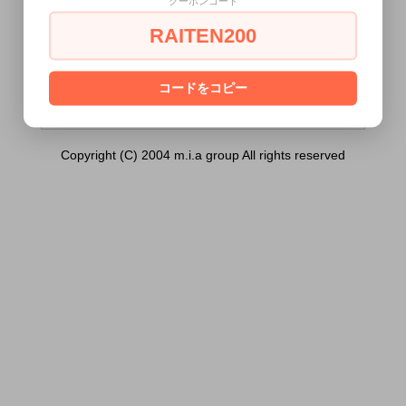
クーポンコード
リア ５Ｌ （１個））は18歳未満の方に
は販売できません。
RAITEN200
あなたは18歳以上ですか？
[ はい ]
[ いいえ ]
コードをコピー
Copyright (C) 2004 m.i.a group All rights reserved