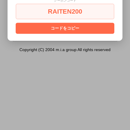
クーポンコード
ン （ダウナートリップ）150ｍｌ）は18
歳未満の方には販売できません。
RAITEN200
あなたは18歳以上ですか？
[ はい ]
[ いいえ ]
コードをコピー
Copyright (C) 2004 m.i.a group All rights reserved